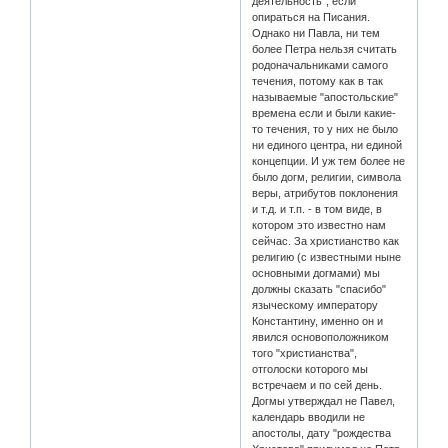
деятельность", если
опираться на Писания.
Однако ни Павла, ни тем
более Петра нельзя считать
родоначальниками самого
течения, потому как в так
называемые "апостольские"
времена если и были какие-
то течения, то у них не было
ни единого центра, ни единой
концепции. И уж тем более не
было догм, религии, символа
веры, атрибутов поклонения
и т.д. и т.п. - в том виде, в
котором это известно нам
сейчас. За христианство как
религию (с известными ныне
основными догмами) мы
должны сказать "спасибо"
языческому императору
Константину, именно он и
явился основоположником
того "христианства",
отголоски которого мы
встречаем и по сей день.
Догмы утверждал не Павел,
календарь вводили не
апостолы, дату "рождества