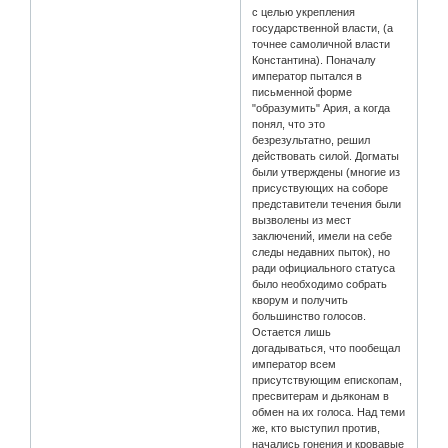
с целью укрепления
государственной власти, (а
точнее самоличной власти
Константина). Поначалу
император пытался в
письменной форме
"образумить" Ария, а когда
понял, что это
безрезультатно, решил
действовать силой. Догматы
были утверждены (многие из
присуствующих на соборе
представители течения были
вызволены из мест
заключений, имели на себе
следы недавних пыток), но
ради официального статуса
было необходимо собрать
кворум и получить
большинство голосов.
Остается лишь
догадываться, что пообещал
император всем
присутствующим епископам,
пресвитерам и дьяконам в
обмен на их голоса. Над теми
же, кто выступил против,
начались гонения и кровавые