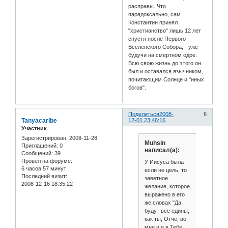
расправы. Что
парадоксально, сам
Константин принял
"христианство" лишь 12 лет
спустя после Первого
Вселенского Собора, - уже
будучи на смертном одре.
Всю свою жизнь до этого он
был и оставался язычником,
почитающим Солнце и "иных
богов".
Поделиться
2008-
6
Tanyacaribe
12-01 23:46:16
Участник
Зарегистрирован
: 2008-11-28
Muhsin
Приглашений:
0
написал(а):
Сообщений:
39
Провел на форуме:
У Иисуса была
6 часов 57 минут
если не цель, то
Последний визит:
заветное
2008-12-16 18:35:22
желание, которое
выражено в его
же словах "Да
будут все едины,
как ты, Отче, во
мне и я в Тебе,