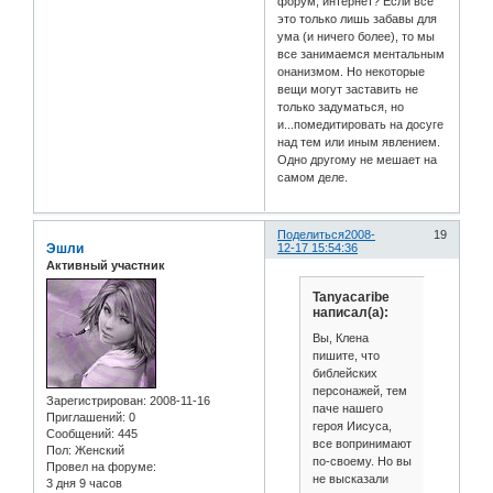
форум, интернет? Если все
это только лишь забавы для
ума (и ничего более), то мы
все занимаемся ментальным
онанизмом. Но некоторые
вещи могут заставить не
только задуматься, но
и...помедитировать на досуге
над тем или иным явлением.
Одно другому не мешает на
самом деле.
Поделиться
2008-
19
Эшли
12-17 15:54:36
Активный участник
Tanyacaribe
написал(а):
Вы, Клена
пишите, что
библейских
персонажей, тем
Зарегистрирован
: 2008-11-16
паче нашего
Приглашений:
0
героя Иисуса,
Сообщений:
445
все вопринимают
Пол:
Женский
по-своему. Но вы
Провел на форуме:
не высказали
3 дня 9 часов