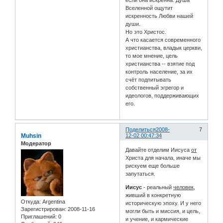
Вселенной ощутит
искренность Любви нашей
души.
Но это Христос.
А что касается современного
христианства, владык церкви,
то мое мнение, цель
христианства -- взятие под
контроль население, за их
счёт подпитывать
собственный эгрегор и
идеологов, поддерживающих
его.
Поделиться
2008-
7
Muhsin
12-02 00:47:34
Модератор
Давайте отделим Иисуса
от
Христа для начала, иначе мы
рискуем еще больше
запутаться.
Иисус
- реальный
человек
,
живший в конкретную
Откуда:
Argentina
историческую эпоху. И у него
Зарегистрирован
: 2008-11-16
могли быть и миссия, и цель,
Приглашений:
0
и учение, и кармические