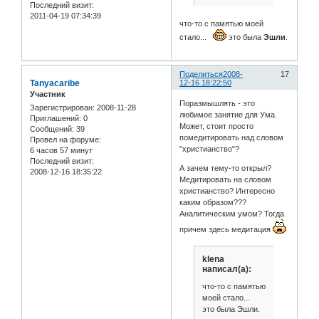
Последний визит:
2011-04-19 07:34:39
что-то с памятью моей
стало...
это была
Эшли
.
Поделиться
2008-
17
Tanyacaribe
12-16 18:22:50
Участник
Поразмышлять - это
Зарегистрирован
: 2008-11-28
любимое занятие для Ума.
Приглашений:
0
Может, стоит просто
Сообщений:
39
помедитировать над словом
Провел на форуме:
"христианство"?
6 часов 57 минут
Последний визит:
А зачем тему-то открыл?
2008-12-16 18:35:22
Медитировать на словом
христианство? Интересно
каким образом???
Аналитическим умом? Тогда
причем здесь медитация
klena
написал(а):
что-то с памятью
моей стало...
это была Эшли.