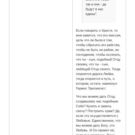
так и они - да
будут в нас
едины".
Если говорить о Христе, то
мне кажется, что его миссия,
цель что ли была в том,
чтобы сбросить иго рабства,
чтобы не быть ни рабом, ни
господином, чтобы осознать,
что ты - сын, подобный Отцу
своему, что ты - сын,
любящий Отца своего. Тогда
откроется дорога Любви,
тогда откроется и путь, о
котором, кстати, намекнул
Гермес Трисмегист.
Что мы можем дать Отцу,
создавшему нас подобным
Себе? Купить и зажечь
свечу? Построить храм? Да,
если это осуществляется с
Любовью. Единственное, что
мы можем дать Богу, это
Любовь. И Он примет её,
если она искренна. Душа