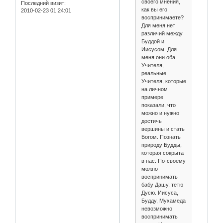
своего мнения,
Последний визит:
как вы его
2010-02-23 01:24:01
воспринимаете?
Для меня нет
различий между
Буддой и
Иисусом. Для
меня они оба
Учителя,
реальные
Учителя, которые
на личном
примере
показали, что
можно и нужно
достичь
вершины и стать
Богом. Познать
природу Будды,
которая сокрыта
в нас. По-своему
можно
воспринимать
бабу Дашу, тетю
Дусю. Иисуса,
Будду, Мухамеда
невозможно
воспринимать