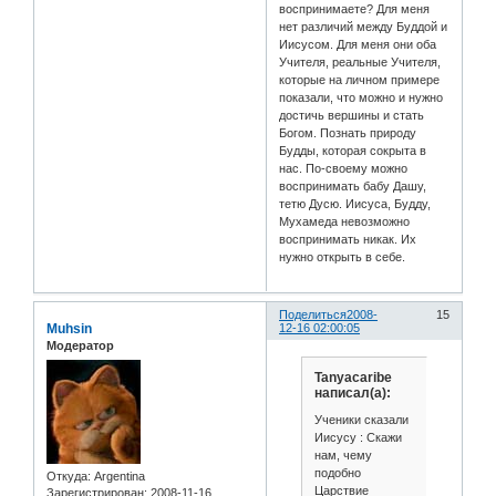
воспринимаете? Для меня
нет различий между Буддой и
Иисусом. Для меня они оба
Учителя, реальные Учителя,
которые на личном примере
показали, что можно и нужно
достичь вершины и стать
Богом. Познать природу
Будды, которая сокрыта в
нас. По-своему можно
воспринимать бабу Дашу,
тетю Дусю. Иисуса, Будду,
Мухамеда невозможно
воспринимать никак. Их
нужно открыть в себе.
Поделиться
2008-
15
Muhsin
12-16 02:00:05
Модератор
Tanyacaribe
написал(а):
Ученики сказали
Иисусу : Скажи
нам, чему
подобно
Откуда:
Argentina
Царствие
Зарегистрирован
: 2008-11-16