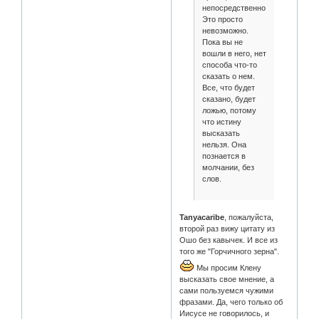
непосредственно.
Это просто
невозможно.
Пока вы не
вошли в него, нет
способа что-то
сказать о нем.
Все, что будет
сказано, будет
ложью, потому
что истину
высказать
нельзя. Она
познается в
молчании, без
слов.
Tanyacaribe
, пожалуйста,
второй раз вижу цитату из
Ошо без кавычек. И все из
того же "Горчичного зерна".
Мы просим Клену
высказать свое мнение, а
сами пользуемся чужими
фразами. Да, чего только об
Иисусе не говорилось, и