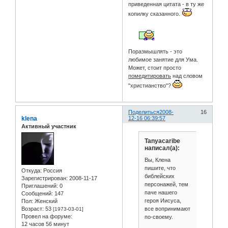
приведенная цитата - в ту же
копилку сказанного.
Поразмышлять - это
любимое занятие для Ума.
Может, стоит просто
помедитировать
над словом
"христианство"?
Поделиться
2008-
16
klena
12-16 06:39:57
Активный участник
Tanyacaribe
написал(а):
Вы, Клена
пишите, что
Откуда:
Россия
библейских
Зарегистрирован
: 2008-11-17
персонажей, тем
Приглашений:
0
паче нашего
Сообщений:
147
героя Иисуса,
Пол:
Женский
все вопринимают
Возраст:
53
[1973-03-01]
Провел на форуме:
по-своему.
12 часов 56 минут