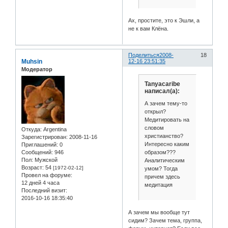
Ах, простите, это к Эшли, а
не к вам Клёна.
Поделиться
2008-
18
Muhsin
12-16 23:51:35
Модератор
Tanyacaribe
написал(а):
А зачем тему-то
открыл?
Медитировать на
словом
Откуда:
Argentina
христианство?
Зарегистрирован
: 2008-11-16
Интересно каким
Приглашений:
0
образом???
Сообщений:
946
Пол:
Мужской
Аналитическим
Возраст:
54
[1972-02-12]
умом? Тогда
Провел на форуме:
причем здесь
12 дней 4 часа
медитация
Последний визит:
2016-10-16 18:35:40
А зачем мы вообще тут
сидим? Зачем тема, группа,