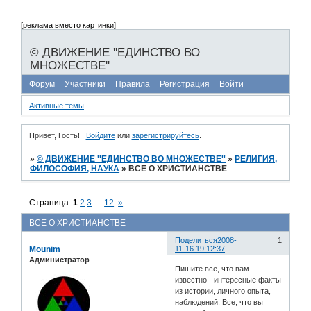
[реклама вместо картинки]
© ДВИЖЕНИЕ ''ЕДИНСТВО ВО
МНОЖЕСТВЕ''
Форум
Участники
Правила
Регистрация
Войти
Активные темы
Привет, Гость!
Войдите
или
зарегистрируйтесь
.
»
© ДВИЖЕНИЕ ''ЕДИНСТВО ВО МНОЖЕСТВЕ''
»
РЕЛИГИЯ,
ФИЛОСОФИЯ, НАУКА
»
ВСЕ О ХРИСТИАНСТВЕ
Страница:
1
2
3
…
12
»
ВСЕ О ХРИСТИАНСТВЕ
Поделиться
2008-
1
Mounim
11-16 19:12:37
Администратор
Пишите все, что вам
известно - интересные факты
из истории, личного опыта,
наблюдений. Все, что вы