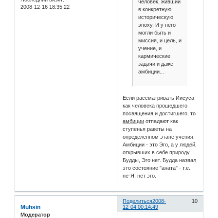
человек, живший
2008-12-16 18:35:22
в конкретную
историческую
эпоху. И у него
могли быть и
миссия, и цель, и
учение, и
кармические
задачи и даже
амбиции...
Если рассматривать Иисуса
как человека прошедшего
посвящения и достигшего, то
амбиции
отпадают как
ступенья ракеты на
определенном этапе учения.
Амбиции - это Эго, а у людей,
открывших в себе природу
Будды, Эго нет. Будда назвал
это состояние "аната" - т.е.
не-Я, нет эго.
Поделиться
2008-
10
Muhsin
12-04 00:14:49
Модератор