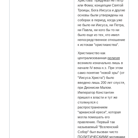
Христова" придумал не Петр
или Фома; концепции Святой
Троицы, Бога Иисуса и другие
основы были утверждены на
соборах в период, когда уже
не было ни Иисуса, ни Петра,
ни Павла, ни кого бы то ни
было еще из тех, кто имел
непосредственное отношение
к истокам "христианства".
Христианство как
централизованная
религия
возникло изначально лишь в
начале IV века н.э. При этом
само понятие "новой эры" (от
"Иисуса Христа") было
введено лишь 200 лет спустя,
при Дионисии Малом.
Император Константин
пришел к власти и тут же
столкнулся с
распространением
"арианской ереси", которая
могла помешать его
правлению. Первый так
называемый "Вселенский
Собор" был вызван чисто
ПОЛИТИЧЕСКИМИ мотивами