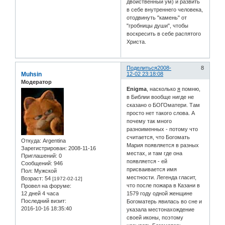
двойственный ум) и развить
в себе внутреннего человека,
отодвинуть "камень" от
"гробницы души", чтобы
воскресить в себе распятого
Христа.
Поделиться
2008-
8
Muhsin
12-02 23:18:08
Модератор
Enigma
, насколько
я
помню,
в Библии вообще нигде не
сказано о БОГОматери. Там
просто нет такого слова. А
почему так много
разноименных - потому что
считается, что Богомать
Откуда:
Argentina
Мария появляется в разных
Зарегистрирован
: 2008-11-16
местах, и там где она
Приглашений:
0
появляется - ей
Сообщений:
946
присваивается имя
Пол:
Мужской
местности. Легенда гласит,
Возраст:
54
[1972-02-12]
что после пожара в Казани в
Провел на форуме:
1579 году одной женщине
12 дней 4 часа
Последний визит:
Богоматерь явилась во сне и
2016-10-16 18:35:40
указала местонахождение
своей иконы, поэтому