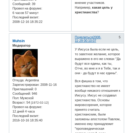
мнение участников.
Сообщений:
39
Например,
какая цель у
Провел на форуме:
христианства
?
6 часов 57 минут
Последний визит:
2008-12-16 18:35:22
Поделиться
2008-
5
Muhsin
11-29 00:10:07
Модератор
У Иисуса была если не цель,
то заветное желание, которое
выражено в его же словах "Да
будут все едины, как ты,
Отче, во мне и я в Тебе, так и
они - да будут в нас едины".
Откуда:
Argentina
Вся фишка в том, что
Зарегистрирован
: 2008-11-16
христианство не имеет
Приглашений:
0
вообще никакого отношения к
Сообщений:
946
Иисусу. Иисус не создавал
Пол:
Мужской
христианства. Основы
Возраст:
54
[1972-02-12]
мировоззрения, которое
Провел на форуме:
принято считать
12 дней 4 часа
христианским, были
Последний визит:
заложены апостолом Павлом,
2016-10-16 18:35:40
именно ему принадлежит
"проповедническая