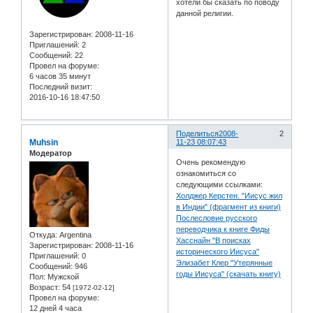
хотели бы сказать по поводу
данной религии.
Зарегистрирован
: 2008-11-16
Приглашений:
2
Сообщений:
22
Провел на форуме:
6 часов 35 минут
Последний визит:
2016-10-16 18:47:50
Поделиться
2008-
2
Muhsin
11-23 08:07:43
Модератор
Очень рекомендую
ознакомиться со
следующими ссылками:
Холджер Керстен. "Иисус жил
в Индии" (фрагмент из книги)
Послесловие русского
переводчика к книге Фиды
Откуда:
Argentina
Хасснайн "В поисках
Зарегистрирован
: 2008-11-16
исторического Иисуса"
Приглашений:
0
Элизабет Клер "Утерянные
Сообщений:
946
годы Иисуса" (скачать книгу)
Пол:
Мужской
Возраст:
54
[1972-02-12]
Провел на форуме:
12 дней 4 часа