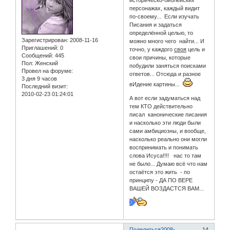
историческо-библейских
персонажах, каждый видит
по-своему... Если изучать
Писания и задаться
определённой целью, то
Зарегистрирован
: 2008-11-16
можно много чего найти... И
Приглашений:
0
точно, у каждого
своя
цель и
Сообщений:
445
свои причины, которые
Пол:
Женский
побудили заняться поисками
Провел на форуме:
ответов... Отсюда и разное
3 дня 9 часов
вИдение картины...
Последний визит:
2010-02-23 01:24:01
А вот если задуматься над
тем КТО действительно
писал канонические писания
и насколько эти люди были
сами амбициозны, и вообще,
насколько реально они могли
воспринимать и понимать
слова Исуса!!!! нас то там
не было... Думаю всё что нам
остаётся это жить - по
принципу - ДА ПО ВЕРЕ
ВАШЕЙ ВОЗДАСТСЯ ВАМ...
Поделиться
2008-
14