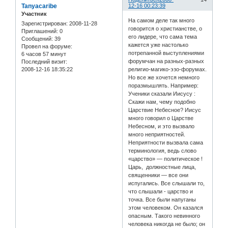
Tanyacaribe
12-16 00:23:39
Участник
На самом деле так много
Зарегистрирован
: 2008-11-28
говорится о христианстве, о
Приглашений:
0
его лидере, что сама тема
Сообщений:
39
кажется уже настолько
Провел на форуме:
потрепанной выступлениями
6 часов 57 минут
форумчан на разных-разных
Последний визит:
2008-12-16 18:35:22
религио-магико-эзо-форумах.
Но все же хочется немного
поразмышлять. Например:
Ученики сказали Иисусу :
Скажи нам, чему подобно
Царствие Небесное? Иисус
много говорил о Царстве
Небесном, и это вызвало
много неприятностей.
Неприятности вызвала сама
терминология, ведь слово
«царство» — политическое !
Царь, должностные лица,
священники — все они
испугались. Все слышали то,
что слышали - царство и
точка. Все были напуганы
этом человеком. Он казался
опасным. Такого невинного
человека никогда не было; он