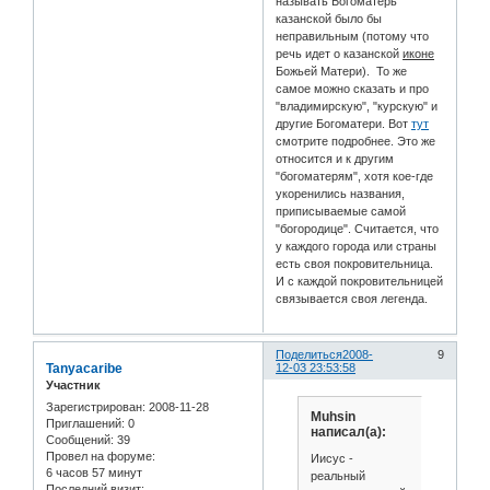
называть Богоматерь
казанской было бы
неправильным (потому что
речь идет о казанской
иконе
Божьей Матери). То же
самое можно сказать и про
"владимирскую", "курскую" и
другие Богоматери. Вот
тут
смотрите подробнее. Это же
относится и к другим
"богоматерям", хотя кое-где
укоренились названия,
приписываемые самой
"богородице". Считается, что
у каждого города или страны
есть своя покровительница.
И с каждой покровительницей
связывается своя легенда.
Поделиться
2008-
9
Tanyacaribe
12-03 23:53:58
Участник
Зарегистрирован
: 2008-11-28
Muhsin
Приглашений:
0
написал(а):
Сообщений:
39
Провел на форуме:
Иисус -
6 часов 57 минут
реальный
Последний визит: