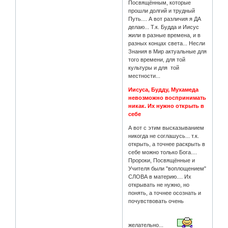
Посвящённым, которые
прошли долгий и трудный
Путь.... А вот различия я ДА
делаю... Т.к. Будда и Иисус
жили в разные времена, и в
разных концах света... Несли
Знания в Мир актуальные для
того времени, для той
культуры и для той
местности...
Иисуса, Будду, Мухамеда
невозможно воспринимать
никак. Их нужно открыть в
себе
А вот с этим высказыванием
никогда не соглашусь... т.к.
открыть, а точнее раскрыть в
себе можно только Бога....
Пророки, Посвящённые и
Учителя были "воплощением"
СЛОВА в материю.... Их
открывать не нужно, но
понять, а точнее осознать и
почувствовать очень
желательно...