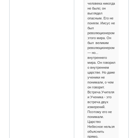
человека никогда
не было; он
выглядел
опасным. Его не
поняли. Иисус не
был
революционером
этого мира. Он
был великим
революционером
— но...
внутреннего
мира. Он говорил
о внутреннем
царстве. Но даже
ученики не
понимали, о чем
он говорит.
Встреча Учителя
и Ученика - это
встреча двух
измерений.
Поэтому его не
понимали.
Царство
Небесное нельзя
объяснить
прямо,