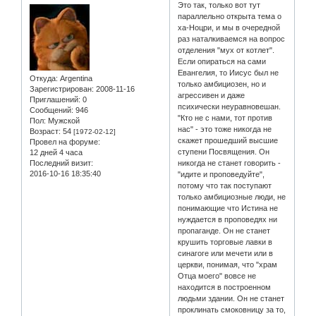
Это так, только вот тут
параллельно открыта тема о
ха-Ноцри, и мы в очередной
раз наталкиваемся на вопрос
отделения "мух от котлет".
Если опираться на сами
Евангелия, то Иисус был не
Откуда:
Argentina
только амбициозен, но и
Зарегистрирован
: 2008-11-16
агрессивен и даже
Приглашений:
0
психически неуравновешан.
Сообщений:
946
"Кто не с нами, тот против
Пол:
Мужской
нас" - это тоже никогда не
Возраст:
54
[1972-02-12]
скажет прошедший высшие
Провел на форуме:
ступени Посвящения. Он
12 дней 4 часа
Последний визит:
никогда не станет говорить -
2016-10-16 18:35:40
"идите и проповедуйте",
потому что так поступают
только амбициозные люди, не
понимающие что Истина не
нуждается в проповедях ни
пропаганде. Он не станет
крушить торговые лавки в
синагоге или мечети или в
церкви, понимая, что "храм
Отца моего" вовсе не
находится в построенном
людьми здании. Он не станет
проклинать смоковницу за то,