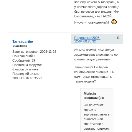
что ему нечего было жрать, а
у несчастного дерева вообще
был не сезон для плодов. Или
Вы считаете, что ТАКОЙ
Иисус - посвященный?
Поделиться
2008-
11
Tanyacaribe
12-04 00:28:32
Участник
На мой взгляд, сам Иисус
Зарегистрирован
: 2008-11-28
заслуживает внимания и по
Приглашений:
0
крайней мере уважения
...
Сообщений:
39
Провел на форуме:
Твои слова? Не берем
6 часов 57 минут
канонические писания. Ты
Последний визит:
сам-то как относишься к
2008-12-16 18:35:22
таким людям?
Muhsin
написал(а):
Он не станет
крушить
торговые лавки в
синагоге или
мечети или в
церкви, понимая,