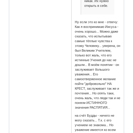
никак. Их нужно
открыть в себе.
Ну если это ко мне - отвечу:
Как я воспринимаю Иисуса -
очень хорошо... Можно даже
сказать, что испытываю
самые тёплые чувства к
этому Человеку... уверена, он
был Великим Учителем,
только вот жаль, что его
истинные Учения до нас не
дошли... В моём понятии - он
заслуживает большого
уважения... Его
самоотверженное желание
пойти "добровольно" НА
КРЕСТ, заслуживает так же и
почтения... Но опять таки,
очень жаль, что люди так и не
поняли ИСТИННОГО
значения РАСПЯТИЯ...
на счёт Будды - ничего не
могу сказать... Т.к. с его
учением не знакома... Но
уважение имеется ко всем