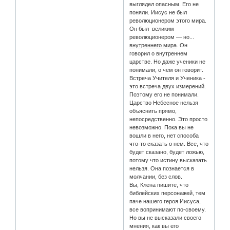
выглядел опасным. Его не
поняли. Иисус не был
революционером этого мира.
Он был великим
революционером — но...
внутреннего мира
. Он
говорил о внутреннем
царстве. Но даже ученики не
понимали, о чем он говорит.
Встреча Учителя и Ученика -
это встреча двух измерений.
Поэтому его не понимали.
Царство Небесное нельзя
объяснить прямо,
непосредственно. Это просто
невозможно. Пока вы не
вошли в него, нет способа
что-то сказать о нем. Все, что
будет сказано, будет ложью,
потому что истину высказать
нельзя. Она познается в
молчании, без слов.
Вы, Клена пишите, что
библейских персонажей, тем
паче нашего героя Иисуса,
все вопринимают по-своему.
Но вы не высказали своего
мнения, как вы его