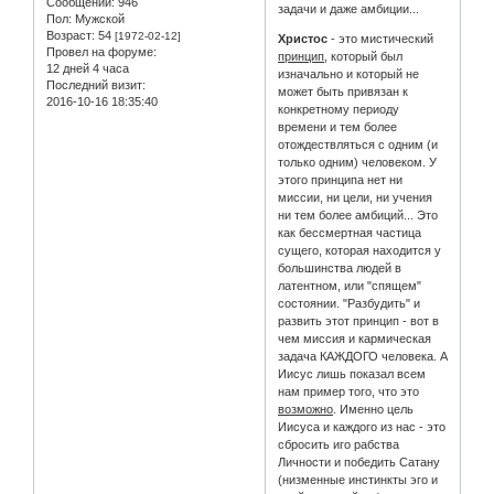
Сообщений:
946
задачи и даже амбиции...
Пол:
Мужской
Возраст:
54
[1972-02-12]
Христос
- это мистический
Провел на форуме:
принцип
, который был
12 дней 4 часа
изначально и который не
Последний визит:
может быть привязан к
2016-10-16 18:35:40
конкретному периоду
времени и тем более
отождествляться с одним (и
только одним) человеком. У
этого принципа нет ни
миссии, ни цели, ни учения
ни тем более амбиций... Это
как бессмертная частица
сущего, которая находится у
большинства людей в
латентном, или "спящем"
состоянии. "Разбудить" и
развить этот принцип - вот в
чем миссия и кармическая
задача КАЖДОГО человека. А
Иисус лишь показал всем
нам пример того, что это
возможно
. Именно цель
Иисуса и каждого из нас - это
сбросить иго рабства
Личности и победить Сатану
(низменные инстинкты эго и