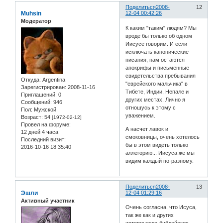
Поделиться
2008-
12
Muhsin
12-04 00:42:26
Модератор
К каким "таким" людям? Мы
вроде бы только об одном
Иисусе говорим. И если
исключать канонические
писания, нам остаются
апокрифы и письменные
свидетельства пребывания
Откуда:
Argentina
"еврейского мальчика" в
Зарегистрирован
: 2008-11-16
Тибете, Индии, Непале и
Приглашений:
0
других местах. Лично я
Сообщений:
946
отношусь к этому с
Пол:
Мужской
уважением.
Возраст:
54
[1972-02-12]
Провел на форуме:
А насчет лавок и
12 дней 4 часа
смоковницы, очень хотелось
Последний визит:
бы в этом видеть только
2016-10-16 18:35:40
аллегорию... Иисуса же мы
видим каждый по-разному.
Поделиться
2008-
13
Эшли
12-04 01:29:16
Активный участник
Очень согласна, что Исуса,
так же как и других