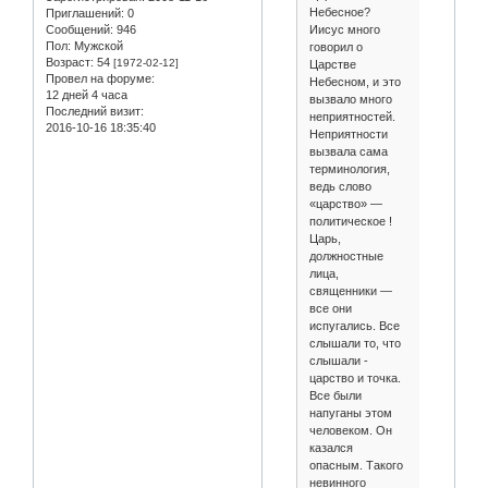
Небесное?
Приглашений:
0
Иисус много
Сообщений:
946
Пол:
Мужской
говорил о
Возраст:
54
[1972-02-12]
Царстве
Провел на форуме:
Небесном, и это
12 дней 4 часа
вызвало много
Последний визит:
неприятностей.
2016-10-16 18:35:40
Неприятности
вызвала сама
терминология,
ведь слово
«царство» —
политическое !
Царь,
должностные
лица,
священники —
все они
испугались. Все
слышали то, что
слышали -
царство и точка.
Все были
напуганы этом
человеком. Он
казался
опасным. Такого
невинного