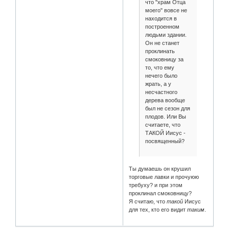
что "храм Отца
моего" вовсе не
находится в
построенном
людьми здании.
Он не станет
проклинать
смоковницу за
то, что ему
нечего было
жрать, а у
несчастного
дерева вообще
был не сезон для
плодов. Или Вы
считаете, что
ТАКОЙ Иисус -
посвященный?
Ты думаешь он крушил
торговые лавки и прочуюю
требуху? и при этом
проклинал смоковницу?
Я считаю, что
такой
Иисус
для тех, кто его видит
таким
.